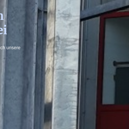
on
ei
rch unsere