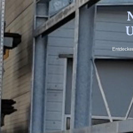
N
U
Entdecken